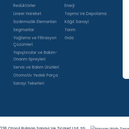
Redüktörler
Enerji
Lineer Hareket
Taşıma Ve Depolama
Sızdırmazlık Elemanları
Kâğıt Sanayi
Segmanlar
Tarım
Yağlama ve Filtrasyon
Gıda
Çözümleri
Yapıştırıcılar ve Bakım-
Onarım Spreyleri
Servis ve Bakım Ürünleri
Otomotiv Yedek Parça
Sanayi Tekerleri
26 Otorul Rulman Sanayi Ve Ticaret Ltd. Şti.