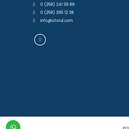
0 (258) 241 39 89
0 (258) 265 12 38
info@otorul.com
whatsapp
©20