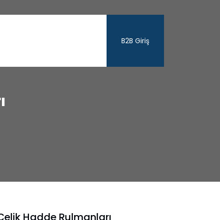
B2B Giriş
ı
Çelik Hadde Rulmanları