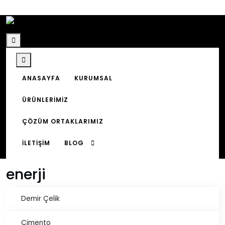
ANASAYFA
KURUMSAL
Anasayfa
ÜRÜNLERIMIZ
ÇÖZÜM ORTAKLARIMIZ
İLETIŞIM
BLOG
Menü Aç
enerji
Demir Çelik
Çimento