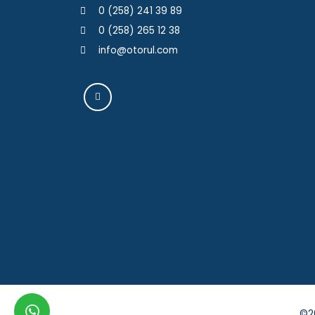
0 (258) 241 39 89
0 (258) 265 12 38
info@otorul.com
whatsapp
©20