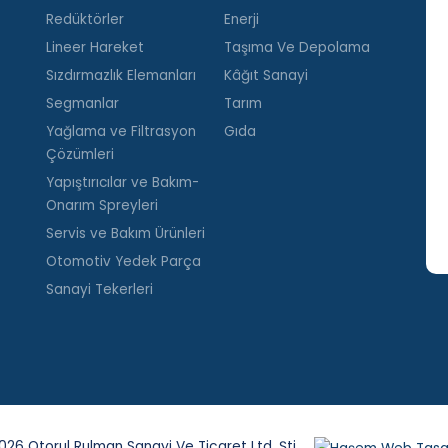
Redüktörler
Enerji
Lineer Hareket
Taşıma Ve Depolama
Sızdırmazlık Elemanları
Kâğıt Sanayi
Segmanlar
Tarım
Yağlama ve Filtrasyon
Gıda
Çözümleri
Yapıştırıcılar ve Bakım-
Onarım Spreyleri
Servis ve Bakım Ürünleri
Otomotiv Yedek Parça
Sanayi Tekerleri
26 Otorul Rulman Sanayi Ve Ticaret Ltd. Şti.