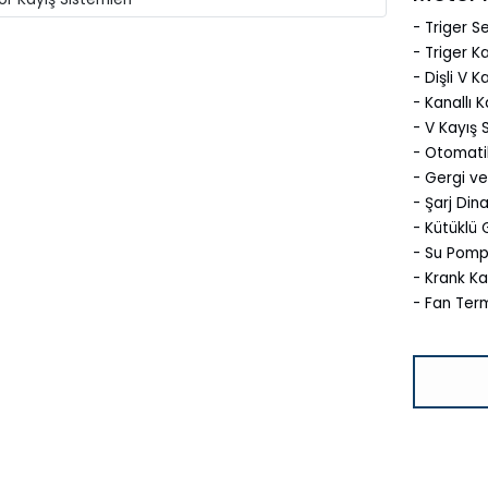
- Triger Se
- Triger Ka
- Dişli V K
- Kanallı K
- V Kayış S
- Otomati
- Gergi ve
- Şarj Din
- Kütüklü 
- Su Pomp
- Krank K
- Fan Term