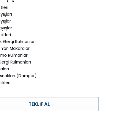
tleri
yışları
ayışlar
ayışlar
etleri
k Gergi Rulmanları
 Yön Makaraları
amo Rulmanları
Gergi Rulmanları
aları
asnakları (Damper)
ikleri
TEKLIF AL