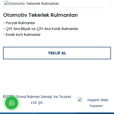
Otomotiv Tekerlek Rulmanları
- Poryalı Rulmanlar
- Çift Sıra Bilyalı ve Çift Sıra Konik Rulmanlar
- Konik Inch Rulmanlar
TEKLIF AL
©2026 Otorul Rulman Sanayi Ve Ticaret
whatsapp
Ltd. Şti.